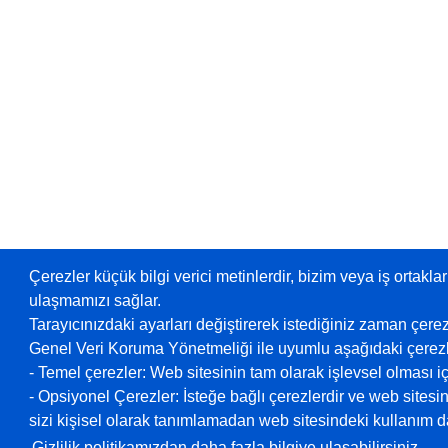
Çerezler küçük bilgi verici metinlerdir, bizim veya iş ortaklar
ulaşmamızı sağlar.
Tarayıcınızdaki ayarları değiştirerek istediğiniz zaman çerez
Genel Veri Koruma Yönetmeliği ile uyumlu aşağıdaki çerezle
- Temel çerezler: Web sitesinin tam olarak işlevsel olması içi
- Opsiyonel Çerezler: İsteğe bağlı çerezlerdir ve web sitesin
sizi kişisel olarak tanımlamadan web sitesindeki kullanım da
Gizlilik politikamızdan daha fazla bilgiye ulaşabilirsiniz.