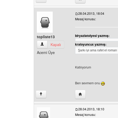
28.04.2013, 18:04
Mesaj konusu:
biryaziatolyesi yazmış:
topliste13
topliste13 Kullanıcının profilini görüntüle
Kapalı
kraloyuncux yazmış:
Şarkı iyi ama rafet el roma
Acemi Üye
Katılıyorum
Ben sevmem onu
Yazarın web sitesini ziya
↑
28.04.2013, 18:10
Mesaj konusu: