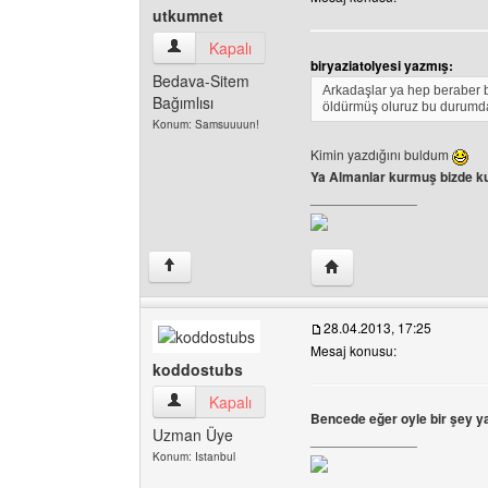
utkumnet
utkumnet Kullanıcının profilini görüntüle
Kapalı
biryaziatolyesi yazmış:
Bedava-Sitem
Arkadaşlar ya hep beraber b
Bağımlısı
öldürmüş oluruz bu durumd
Konum: Samsuuuun!
Kimin yazdığını buldum
Ya Almanlar kurmuş bizde k
______________
Yazarın web sitesini ziy
↑
28.04.2013, 17:25
Mesaj konusu:
koddostubs
koddostubs Kullanıcının profilini görüntüle
Kapalı
Bencede eğer oyle bir şey y
Uzman Üye
______________
Konum: Istanbul