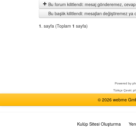
göster
Bu forum kilitlendi: mesaj gönderemez, cevap 
Bu başlık kilitlendi: mesajları değiştiremez y
1
. sayfa (Toplam
1
sayfa)
Bir
Forum
Seçin
Powered by
p
Türkçe Çeviri:
ph
© 2026 webme GmbH,
Kulüp Sitesi Oluşturma
Yen