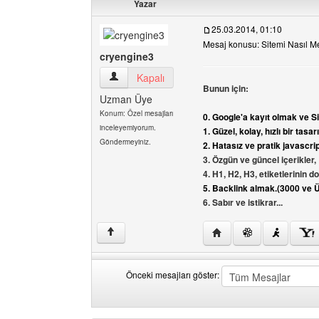
Yazar
25.03.2014, 01:10
Mesaj konusu: Sitemi Nasıl M
cryengine3
cryengine3 Kullanıcının profilini görüntüle
Kapalı
Bunun için:
Uzman Üye
Konum: Özel mesajları
0. Google'a kayıt olmak ve S
inceleyemiyorum.
1. Güzel, kolay, hızlı bir tasa
Göndermeyiniz.
2. Hatasız ve pratik javascri
3. Özgün ve güncel içerikler,
4. H1, H2, H3, etiketlerinin 
5. Backlink almak.(3000 ve Ü
6. Sabır ve istikrar...
Yazarın web sitesini ziy
↑
Önceki mesajları göster:
Önceki
Order
mesajları
by