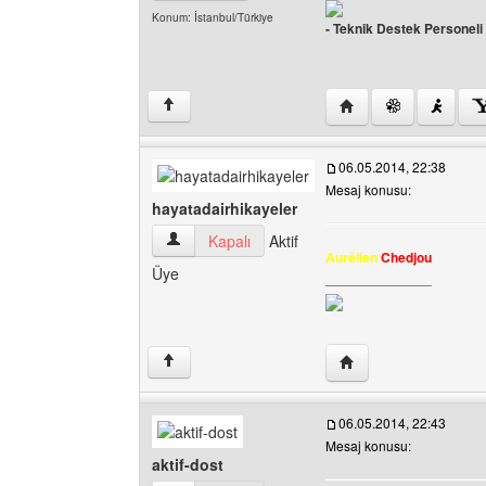
Konum: İstanbul/Türkiye
- Teknik Destek Personeli
Yazarın web sitesini zi
↑
06.05.2014, 22:38
Mesaj konusu:
hayatadairhikayeler
hayatadairhikayeler Kullanıcının profilini görünt
Kapalı
Aktif
Aurélien
Chedjou
Üye
______________
Yazarın web sitesini z
↑
06.05.2014, 22:43
Mesaj konusu:
aktif-dost