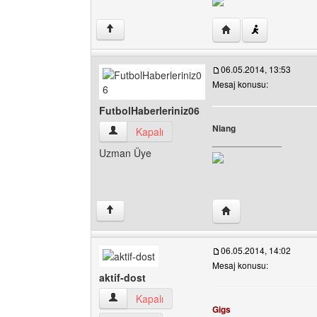
Yazarın web sitesini z
↑
06.05.2014, 13:53
Mesaj konusu:
FutbolHaberleriniz06
Niang
FutbolHaberleriniz06 Kullanıcının profilini görün
Kapalı
______________
Uzman Üye
Yazarın web sitesini z
↑
06.05.2014, 14:02
Mesaj konusu:
aktif-dost
aktif-dost Kullanıcının profilini görüntüle
Kapalı
Gigs