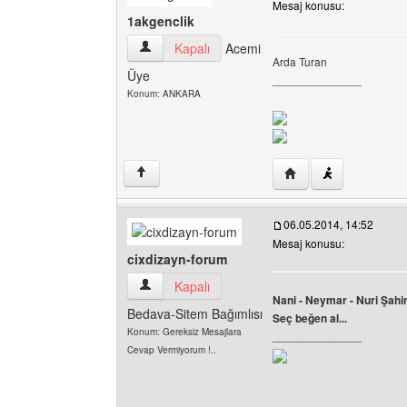
Mesaj konusu:
1akgenclik
1akgenclik Kullanıcının profilini görüntüle
Kapalı
Acemi
Arda Turan
Üye
______________
Konum: ANKARA
Yazarın web sitesini z
↑
06.05.2014, 14:52
Mesaj konusu:
cixdizayn-forum
cixdizayn-forum Kullanıcının profilini görüntüle
Kapalı
Nani - Neymar - Nuri Şahi
Bedava-Sitem Bağımlısı
Seç beğen al...
Konum: Gereksiz Mesajlara
______________
Cevap Vermiyorum !..