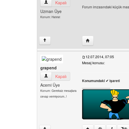
blue-turk Kullanıcının profilini görüntüle
Kapalı
Forum imzasındaki küçük ma
Uzman Üye
Konum: Hatırat
Yazarın web sitesini ziya
↑
12.07.2014, 07:05
Mesaj konusu:
grapend
grapend Kullanıcının profilini görüntüle
Kapalı
Konumundaki ✔ işareti
Acemi Üye
______________
Konum: Gereksiz mesajlara
cevap vermiyorum..!
Yazarın web sitesini ziy