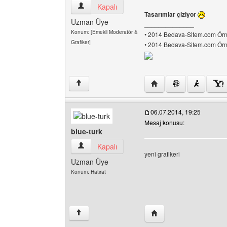
agasu06 Kullanıcının profilini görüntüle
Kapalı
Tasarımlar çiziyor
Uzman Üye
______________
Konum: [Emekli Moderatör &
• 2014 Bedava-Sitem.com Örne
Grafiker]
• 2014 Bedava-Sitem.com Örne
Yazarın web sitesini ziy
↑
06.07.2014, 19:25
Mesaj konusu:
blue-turk
blue-turk Kullanıcının profilini görüntüle
Kapalı
yeni grafikeri
Uzman Üye
Konum: Hatırat
Yazarın web sitesini ziya
↑