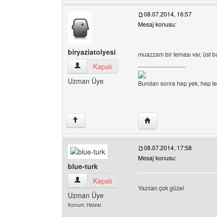
08.07.2014, 16:57
Mesaj konusu:
biryaziatolyesi
muazzam bir teması var, üst b
______________
biryaziatolyesi Kullanıcının profilini görüntüle
Kapalı
Uzman Üye
Bundan sonra hep yek, hep t
Yazarın web sitesini ziya
↑
08.07.2014, 17:58
Mesaj konusu:
blue-turk
blue-turk Kullanıcının profilini görüntüle
Kapalı
Yazıları çok güzel
Uzman Üye
Konum: Hatırat