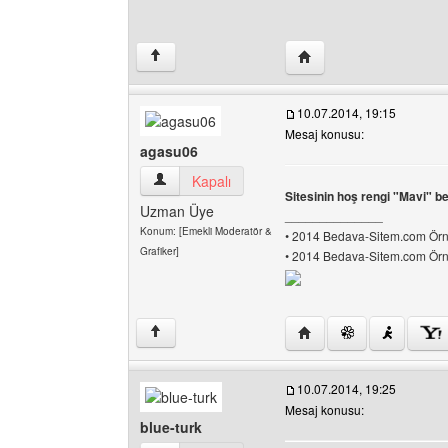
Yazarın web sitesini ziya
↑
10.07.2014, 19:15
Mesaj konusu:
agasu06
agasu06 Kullanıcının profilini görüntüle
Kapalı
Sitesinin hoş rengi "Mavi" 
Uzman Üye
______________
Konum: [Emekli Moderatör &
• 2014 Bedava-Sitem.com Örne
Grafiker]
• 2014 Bedava-Sitem.com Örne
Yazarın web sitesini ziy
↑
10.07.2014, 19:25
Mesaj konusu:
blue-turk