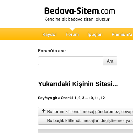
Kaydol
Forum
İpuçları
Premium'a
Forum'da ara:
Forum'da ara
Ara
Yukarıdaki Kişinin Sitesi...
Sayfaya git
« Önceki
1
,
2
,
3
...
10
,
11
,
12
Bu forum kilitlendi: mesaj gönderemez, cevap 
Bu başlık kilitlendi: mesajları değiştiremez y