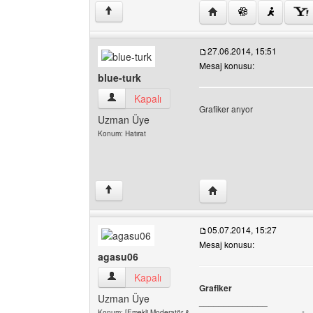
Yazarın web sitesini ziy
↑
27.06.2014, 15:51
Mesaj konusu:
blue-turk
blue-turk Kullanıcının profilini görüntüle
Kapalı
Grafiker arıyor
Uzman Üye
Konum: Hatırat
Yazarın web sitesini ziya
↑
05.07.2014, 15:27
Mesaj konusu:
agasu06
agasu06 Kullanıcının profilini görüntüle
Kapalı
Grafiker
Uzman Üye
______________
Konum: [Emekli Moderatör &