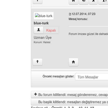
↑
12.07.2014, 07:23
Mesaj konusu:
blue-turk
blue-turk Kullanıcının profilini görüntüle
Kapalı
Forum imzası güzel.Ve dahada 
Uzman Üye
Konum: Hatırat
Yazarın web sitesini ziya
↑
Önceki mesajları göster:
Önceki
Order
mesajları
by
göster
Bu forum kilitlendi: mesaj gönderemez, cevap 
Bu başlık kilitlendi: mesajları değiştiremez y
Sayfaya git
« Önceki
1
,
2
,
3
...
10
,
11
,
12