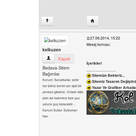
Yazarın web sitesini ziya
↑
27.06.2014, 15:22
Mesaj konusu:
kelkuzen
kelkuzen Kullanıcının profilini görüntüle
Kapalı
İçerikleri
Bedava-Sitem
______________
Bağımlısı
Sitemize Bekleriz...
Konum: Sanatkarlar, sizler
Sitemiz Tasarım Değiştirdi 
her biriniz benim icin tipki bir
Yazar Ve Grafiker Arkadaş
yeniceri gibisiniz. Onlarin kilici
sizin ise kaleminiz bize guc
ustune guç katacaktir. -
Kanuni Sultan Suleyman
Han