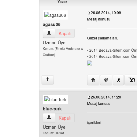
Yazar
26.06.2014, 10:09
Mesaj konusu:
agasu06
agasu06 Kullanıcının profilini görüntüle
Kapalı
Güzel çalışmaları.
Uzman Üye
______________
Konum: [Emekli Moderatör &
• 2014 Bedava-Sitem.com Örne
Grafiker]
• 2014 Bedava-Sitem.com Örne
Yazarın web sitesini ziy
↑
26.06.2014, 11:20
Mesaj konusu:
blue-turk
blue-turk Kullanıcının profilini görüntüle
Kapalı
içerikleri
Uzman Üye
Konum: Hatırat