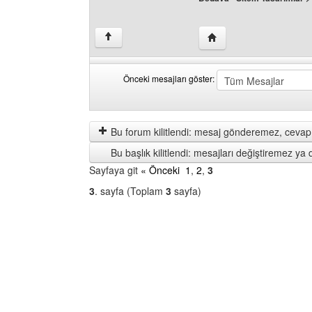
Yazarın web sitesini ziy
↑
Önceki mesajları göster:
Önceki
Order
mesajları
by
göster
Bu forum kilitlendi: mesaj gönderemez, cevap 
Bu başlık kilitlendi: mesajları değiştiremez y
Sayfaya git
« Önceki
1
,
2
,
3
3
. sayfa (Toplam
3
sayfa)
Bir
Forum
Seçin