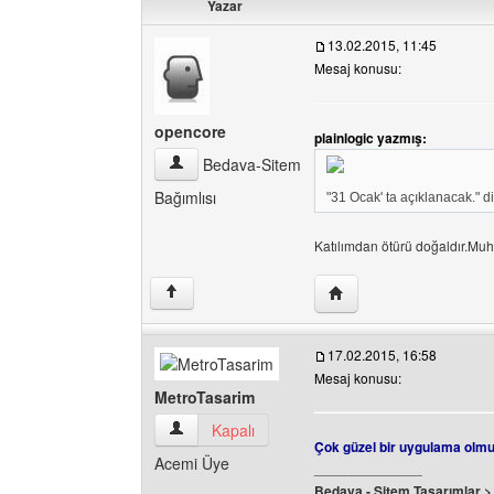
Yazar
13.02.2015, 11:45
Mesaj konusu:
opencore
plainlogic yazmış:
opencore Kullanıcının profilini görüntüle
Bedava-Sitem
Bağımlısı
"31 Ocak' ta açıklanacak." d
Katılımdan ötürü doğaldır.Muh
Yazarın web sitesini ziy
↑
17.02.2015, 16:58
Mesaj konusu:
MetroTasarim
MetroTasarim Kullanıcının profilini görüntüle
Kapalı
Çok güzel bir uygulama olm
Acemi Üye
______________
Bedava - Sitem Tasarımlar 