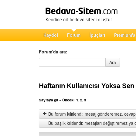
Kaydol
Forum
İpuçları
Premium'a
Forum'da ara:
Forum'da ara
Ara
Haftanın Kullanıcısı Yoksa Sen
Sayfaya git
« Önceki
1
,
2
,
3
Bu forum kilitlendi: mesaj gönderemez, cevap 
Bu başlık kilitlendi: mesajları değiştiremez y