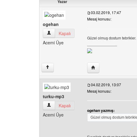
Yazar
03.02.2019, 17:47
Mesaj konusu:
ogehan
ogehan Kullanıcının profilini görüntüle
Kapalı
Güzel olmuş dostum tebrikler.
Acemi Üye
______________
Yazarın web sitesini ziy
↑
04.02.2019, 13:07
Mesaj konusu:
turku-mp3
turku-mp3 Kullanıcının profilini görüntüle
Kapalı
ogehan yazmış:
Acemi Üye
Güzel olmuş dostum tebrikle
Eyvallah dostum teşekkür ede