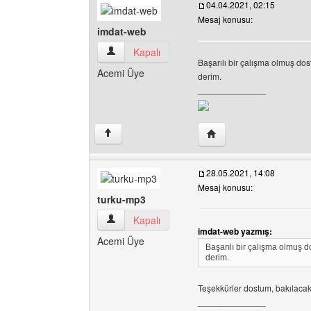
04.04.2021, 02:15
Mesaj konusu:
imdat-web
imdat-web Kullanıcının profilini görüntüle
Kapalı
Başarılı bir çalışma olmuş dost
Acemi Üye
derim.
______________
Yazarın web sitesini ziy
↑
28.05.2021, 14:08
Mesaj konusu:
turku-mp3
turku-mp3 Kullanıcının profilini görüntüle
Kapalı
imdat-web yazmış:
Acemi Üye
Başarılı bir çalışma olmuş do
derim.
Teşekkürler dostum, bakılacakt
______________