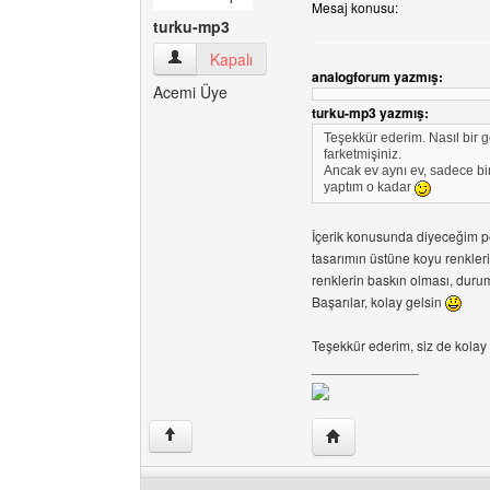
Mesaj konusu:
turku-mp3
turku-mp3 Kullanıcının profilini görüntüle
Kapalı
analogforum yazmış:
Acemi Üye
turku-mp3 yazmış:
Teşekkür ederim. Nasıl bir 
farketmişiniz.
Ancak ev aynı ev, sadece bi
yaptım o kadar
İçerik konusunda diyeceğim p
tasarımın üstüne koyu renkler
renklerin baskın olması, durum
Başarılar, kolay gelsin
Teşekkür ederim, siz de kolay g
______________
Yazarın web sitesini ziy
↑