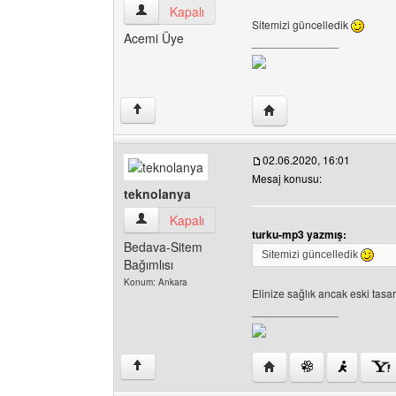
turku-mp3 Kullanıcının profilini görüntüle
Kapalı
Sitemizi güncelledik
Acemi Üye
______________
Yazarın web sitesini ziy
↑
02.06.2020, 16:01
Mesaj konusu:
teknolanya
teknolanya Kullanıcının profilini görüntüle
Kapalı
turku-mp3 yazmış:
Bedava-Sitem
Sitemizi güncelledik
Bağımlısı
Konum: Ankara
Elinize sağlık ancak eski t
______________
Yazarın web sitesini ziy
↑