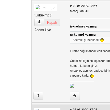
02.06.2020, 22:46
Mesaj konusu:
turku-mp3
turku-mp3 Kullanıcının profilini görüntüle
Kapalı
teknolanya yazmış:
Acemi Üye
turku-mp3 yazmış:
Sitemizi güncelledik
Elinize sağlık ancak eski t
Öncelikle ilginize teşekkür ed
hemen farketmişiniz.
Ancak ev aynı ev, sadece bir 
yaptım o kadar
______________
Yazarın web sitesini ziy
↑
03.06.2020, 17:06