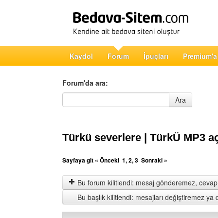
Kaydol
Forum
İpuçları
Premium'a
Forum'da ara:
Forum'da ara
Ara
Türkü severlere | TürkÜ MP3 aç
Sayfaya git
« Önceki
1
,
2
,
3
Sonraki »
Bu forum kilitlendi: mesaj gönderemez, cevap 
Bu başlık kilitlendi: mesajları değiştiremez y