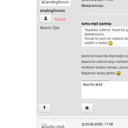
Mesaj konusu:
analogforum
analogforum Kullanıcının profilini görüntüle
Kapalı
turku-mp3 yazmış:
Acemi Üye
Teşekkür ederim. Nasıl bir 
farketmişiniz.
Ancak ev aynı ev, sadece bi
yaptım o kadar
İçerik konusunda diyeceğim p
tasarımın üstüne koyu renkler
renklerin baskın olması, durum
Başarılar, kolay gelsin
______________
Yazarın web sitesini ziy
↑
03.06.2020, 17:36