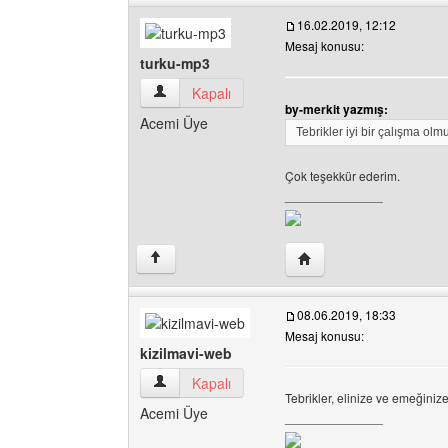
16.02.2019, 12:12
Mesaj konusu:
turku-mp3
turku-mp3 Kullanıcının profilini görüntüle
Kapalı
by-merkit yazmış:
Acemi Üye
Tebrikler iyi bir çalışma olm
Çok teşekkür ederim.
______________
Yazarın web sitesini ziy
↑
08.06.2019, 18:33
Mesaj konusu:
kizilmavi-web
kizilmavi-web Kullanıcının profilini görüntüle
Kapalı
Tebrikler, elinize ve emeğinize
Acemi Üye
______________