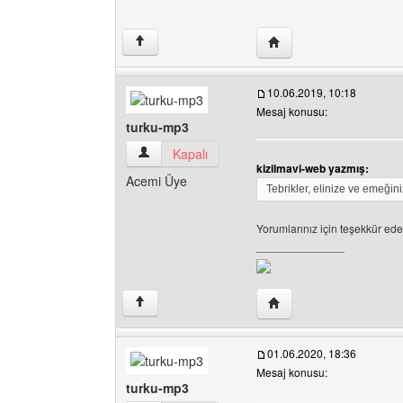
Yazarın web sitesini ziy
↑
10.06.2019, 10:18
Mesaj konusu:
turku-mp3
turku-mp3 Kullanıcının profilini görüntüle
Kapalı
kizilmavi-web yazmış:
Acemi Üye
Tebrikler, elinize ve emeğini
Yorumlarınız için teşekkür ede
______________
Yazarın web sitesini ziy
↑
01.06.2020, 18:36
Mesaj konusu:
turku-mp3