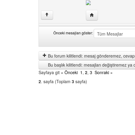
Yazarın web sitesini ziy
↑
Önceki mesajları göster:
Önceki
Order
mesajları
by
göster
Bu forum kilitlendi: mesaj gönderemez, cevap 
Bu başlık kilitlendi: mesajları değiştiremez y
Sayfaya git
« Önceki
1
,
2
,
3
Sonraki »
2
. sayfa (Toplam
3
sayfa)
Bir
Forum
Seçin