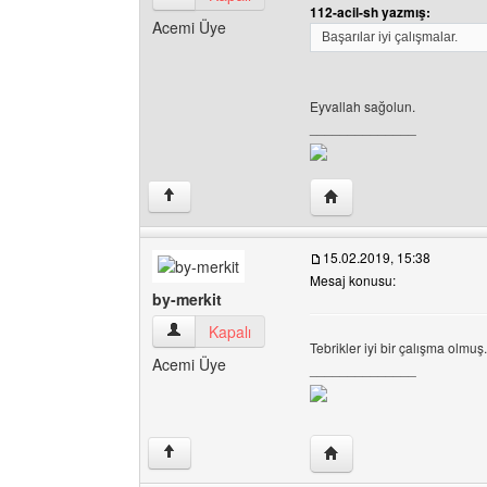
112-acil-sh yazmış:
Acemi Üye
Başarılar iyi çalışmalar.
Eyvallah sağolun.
______________
Yazarın web sitesini ziy
↑
15.02.2019, 15:38
Mesaj konusu:
by-merkit
by-merkit Kullanıcının profilini görüntüle
Kapalı
Tebrikler iyi bir çalışma olmuş.
Acemi Üye
______________
Yazarın web sitesini ziya
↑