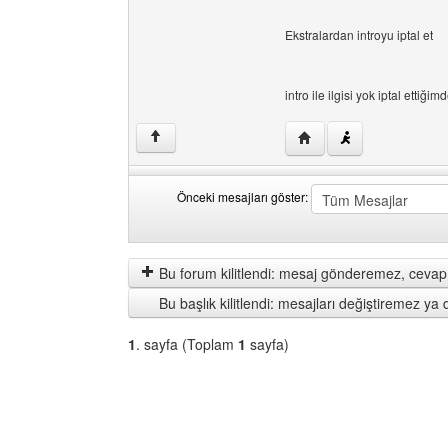
Ekstralardan introyu iptal et
intro ile ilgisi yok iptal etti
Yazarın web sitesini ziy
↑
Önceki mesajları göster:
Önceki
Order
mesajları
by
göster
Bu forum kilitlendi: mesaj gönderemez, cevap 
Bu başlık kilitlendi: mesajları değiştiremez y
1
. sayfa (Toplam
1
sayfa)