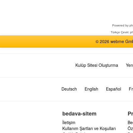
Bir
Forum
Seçin
Powered by
p
Türkçe Çeviri:
ph
© 2026 webme GmbH,
Kulüp Sitesi Oluşturma
Yen
Deutsch
English
Español
Fr
bedava-sitem
P
İletişim
Be
Kullanım Şartları ve Koşulları
Öz