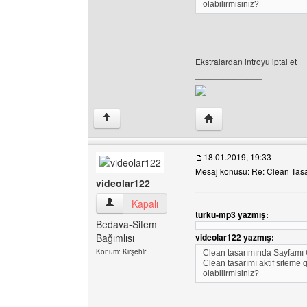
olabilirmisiniz?
Ekstralardan introyu iptal et
______________
Yazarın web sitesini ziy
↑
18.01.2019, 19:33
Mesaj konusu: Re: Clean Tas
videolar122
videolar122 Kullanıcının profilini görüntüle
Kapalı
turku-mp3 yazmış:
Bedava-Sitem
Bağımlısı
videolar122 yazmış:
Konum: Kırşehir
Clean tasarımında Sayfamı 
Clean tasarımı aktif siteme 
olabilirmisiniz?