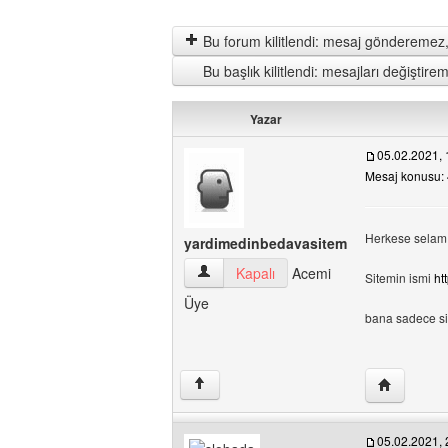
Bu forum kilitlendi: mesaj gönderemez,
Bu başlık kilitlendi: mesajları değişti
Yazar
05.02.2021, 
Mesaj konusu: 
Herkese selam, 
yardimedinbedavasitem
yardimedinbedavasitem Kullanıcının profi
Kapalı
Acemi
Sitemin ismi
ht
Üye
bana sadece sit
Yazarın web
↑
05.02.2021, 