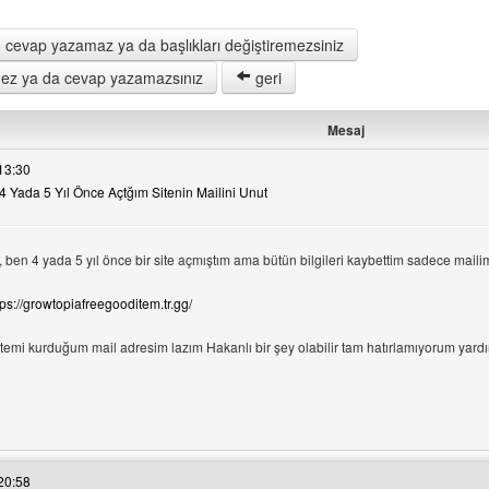
 cevap yazamaz ya da başlıkları değiştiremezsiniz
remez ya da cevap yazamazsınız
geri
Mesaj
13:30
4 Yada 5 Yıl Önce Açtğım Sitenin Mailini Unut
ben 4 yada 5 yıl önce bir site açmıştım ama bütün bilgileri kaybettim sadece mailimi
lini görüntüle
tps://growtopiafreegooditem.tr.gg/
emi kurduğum mail adresim lazım Hakanlı bir şey olabilir tam hatırlamıyorum yardım
 sitesini ziyaret et: yardimedinbedavasitem
20:58