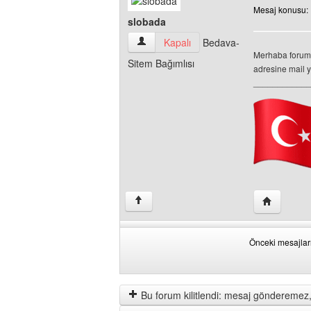
Mesaj konusu:
slobada
slobada Kullanıcının profilini görüntüle
Kapalı
Bedava-
Merhaba forumda
Sitem Bağımlısı
adresine mail yo
___________
Yazarın web
↑
Önceki mesajlar
Önceki
Order
mesajları
by
göster
Bu forum kilitlendi: mesaj gönderemez,