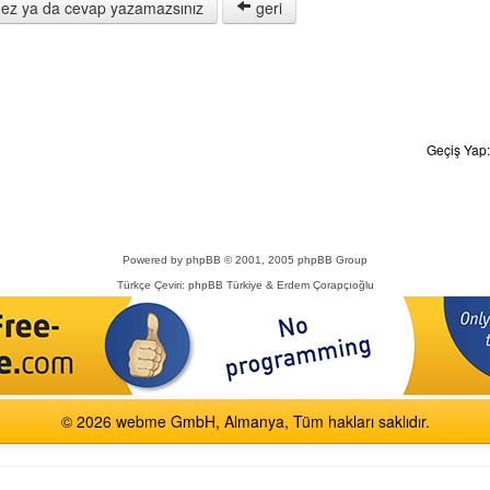
remez ya da cevap yazamazsınız
geri
Geçiş Yap
Powered by
phpBB
© 2001, 2005 phpBB Group
Türkçe Çeviri:
phpBB Türkiye
& Erdem Çorapçıoğlu
© 2026 webme GmbH, Almanya, Tüm hakları saklıdır.