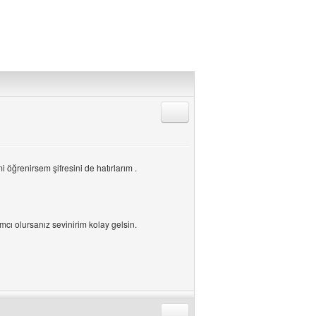
Alıntıyla Cevap Gönder
 öğrenirsem şifresini de hatırlarım .
cı olursanız sevinirim kolay gelsin.
Alıntıyla Cevap Gönder