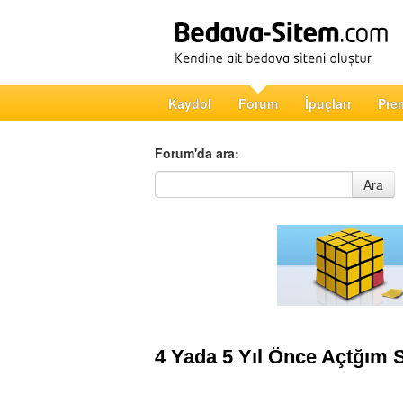
Kaydol
Forum
İpuçları
Pre
Forum'da ara:
Forum'da ara
Ara
4 Yada 5 Yıl Önce Açtğım S