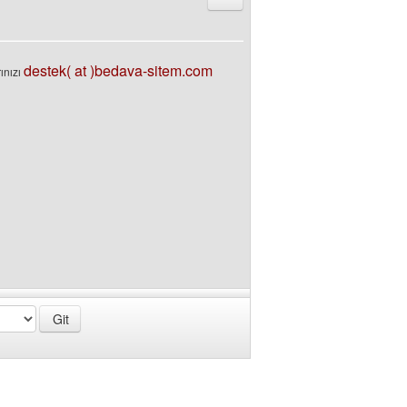
destek( at )bedava-sitem.com
ınızı