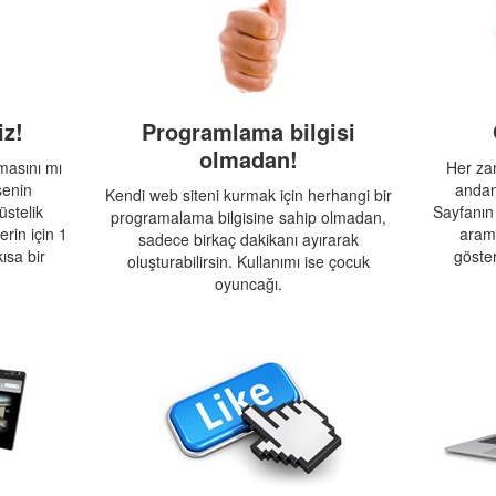
z!
Programlama bilgisi
olmadan!
lmasını mı
Her za
senin
andan
Kendi web siteni kurmak için herhangi bir
üstelik
Sayfanın 
programalama bilgisine sahip olmadan,
rin için 1
arama
sadece birkaç dakikanı ayırarak
ısa bir
göster
oluşturabilirsin. Kullanımı ise çocuk
oyuncağı.