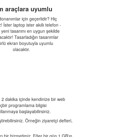
m araçlara uyumlu
onanımlar için geçerlidir? Hiç
 İster laptop ister akıllı telefon -
 yeni tasarımı en uygun şekilde
caktır! Tasarladığın tasarımlar
ürlü ekran boyutuyla uyumlu
olacaktır.
 2 dakika içinde kendinize bir web
içbir programlama bilgisi
llanmaya başlayabilirsiniz.
rebilirsiniz. Örneğin ziyaretçi defteri,
yrı bir hizmetimiz. Eğer bir gün 1 GB'ın