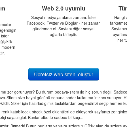
ım
Web 2.0 uyumlu
Tü
Sosyal medyaya akma zamanı: İster
Hangi d
Facebook, Twitter ve Bloglar - her zaman
farketmez!
mcılar
gündemde ol. Sayfanı diğer sosyal
Sayfanın
beğendiğin
ağlarla birleştir.
uyarlana
 ister
her t
işiklik
ce modern
ır.
Ücretsiz web siteni oluştur
k mu zor görünüyor? Bu durum bedava-sitem ile hiç sorun değil! Sadece
. Bedava-Sitem size hayal gücünü sonuna kadar kullanma imkanı sunuyor. H
idir. Sizler için hazırladığımız taslaklardan beğendinizi seçip hemen ku
 renk katabilecek birçok özel eklentileri de ekleyerek sayfanızı zenginleşti
tçi sayacı gibi. Bunlar elbette sadece birkaçı...
izdir. Bitmedi! Bütün bunların yanısıra sizlere 1 GB'lık alan da sizlere a