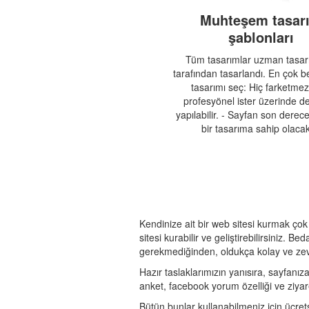
Muhteşem tasar
şablonları
Tüm tasarımlar uzman tasarı
tarafından tasarlandı. En çok 
tasarımı seç: Hiç farketmez
profesyönel ister üzerinde değ
yapılabilir. - Sayfan son dere
bir tasarıma sahip olacakt
Kendinize ait bir web sitesi kurmak ço
sitesi kurabilir ve geliştirebilirsiniz
gerekmediğinden, oldukça kolay ve zevkl
Hazır taslaklarımızın yanısıra, sayfanıza
anket, facebook yorum özelliği ve ziyare
Bütün bunlar kullanabilmeniz için ücrets