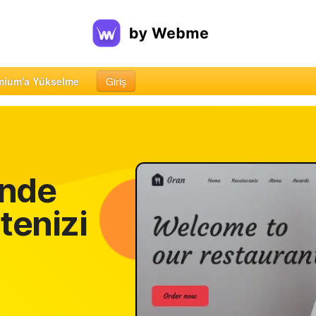
mium'a Yükselme
Giriş