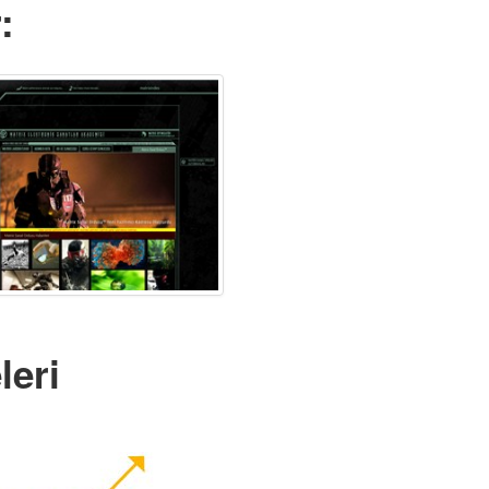
:
leri