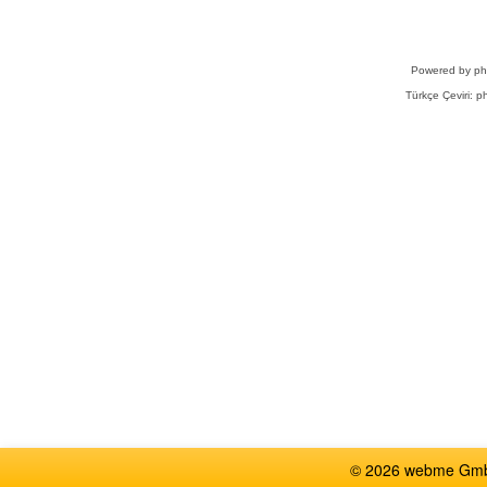
Powered by
p
Türkçe Çeviri:
ph
© 2026 webme GmbH,