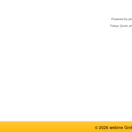
Powered by
p
Türkçe Çeviri:
ph
© 2026 webme GmbH,