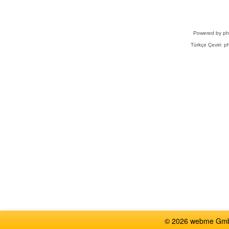
Powered by
p
Türkçe Çeviri:
ph
© 2026 webme GmbH,