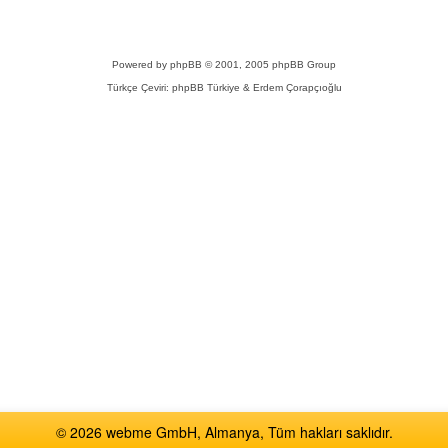
Powered by
phpBB
© 2001, 2005 phpBB Group
Türkçe Çeviri:
phpBB Türkiye
& Erdem Çorapçıoğlu
© 2026 webme GmbH, Almanya, Tüm hakları saklıdır.