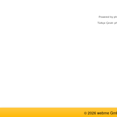
Powered by
p
Türkçe Çeviri:
ph
© 2026 webme GmbH,