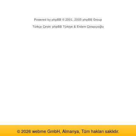
Powered by
phpBB
© 2001, 2005 phpBB Group
Türkçe Çeviri:
phpBB Türkiye
& Erdem Çorapçıoğlu
© 2026 webme GmbH, Almanya, Tüm hakları saklıdır.