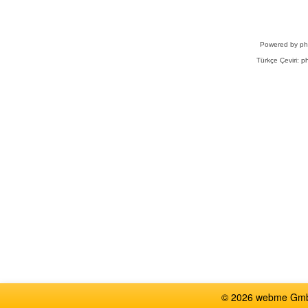
Powered by
p
Türkçe Çeviri:
ph
© 2026 webme GmbH,