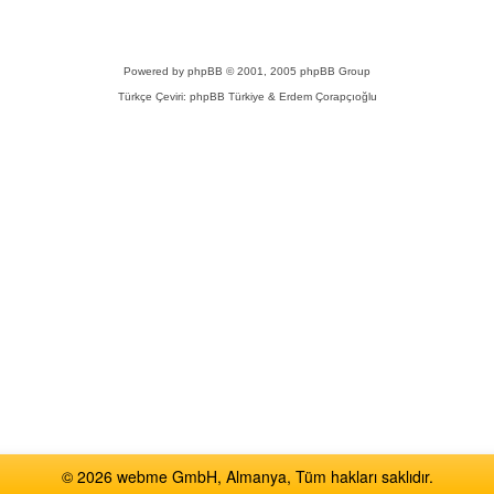
Powered by
phpBB
© 2001, 2005 phpBB Group
Türkçe Çeviri:
phpBB Türkiye
& Erdem Çorapçıoğlu
© 2026 webme GmbH, Almanya, Tüm hakları saklıdır.