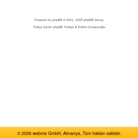
Powered by
phpBB
© 2001, 2005 phpBB Group
Türkçe Çeviri:
phpBB Türkiye
& Erdem Çorapçıoğlu
© 2026 webme GmbH, Almanya, Tüm hakları saklıdır.