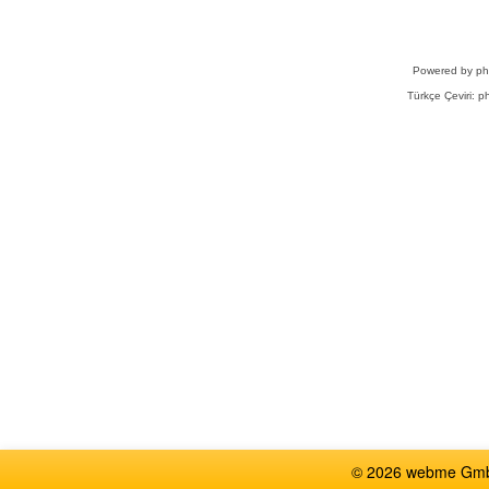
Powered by
p
Türkçe Çeviri:
ph
© 2026 webme GmbH,