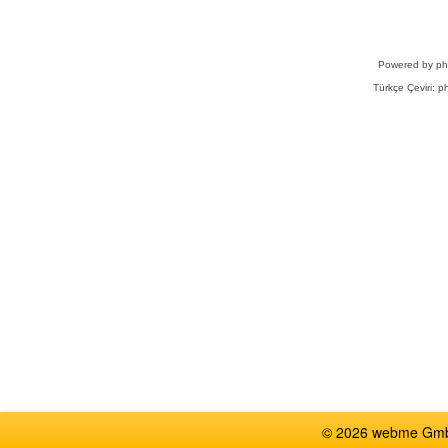
Powered by
p
Türkçe Çeviri:
ph
© 2026 webme GmbH,