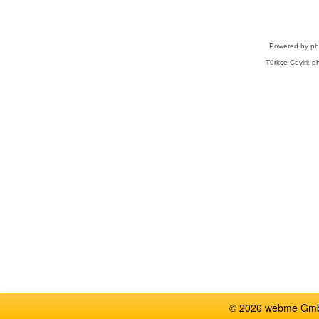
Powered by
p
Türkçe Çeviri:
ph
© 2026 webme GmbH,