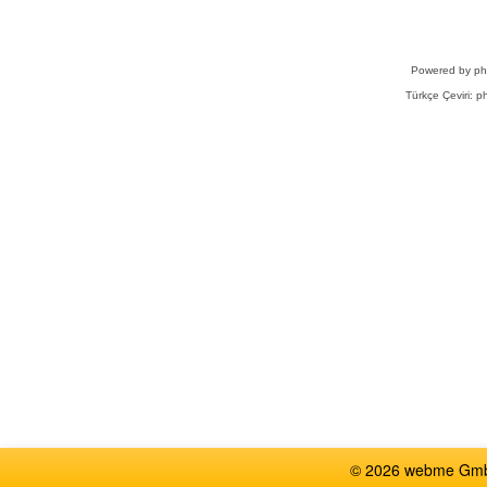
Powered by
p
Türkçe Çeviri:
ph
© 2026 webme GmbH,