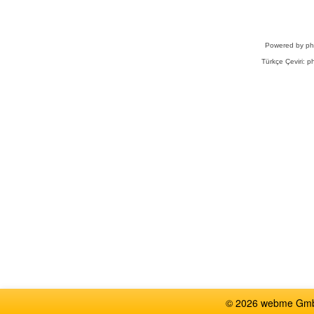
Powered by
p
Türkçe Çeviri:
ph
© 2026 webme GmbH,