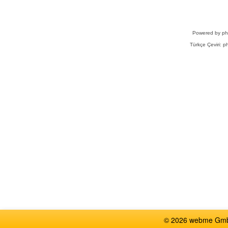
Powered by
p
Türkçe Çeviri:
ph
© 2026 webme GmbH,