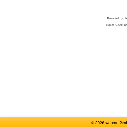
Powered by
p
Türkçe Çeviri:
ph
© 2026 webme GmbH,