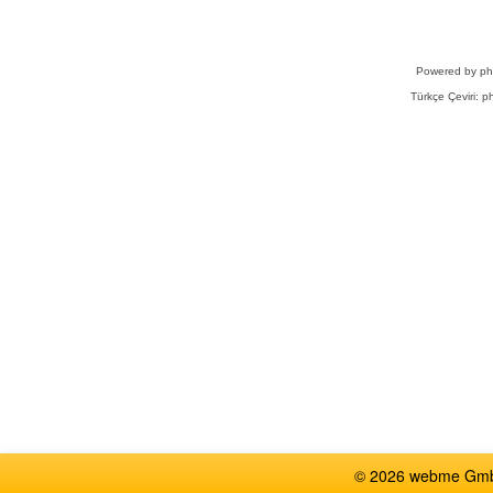
Powered by
p
Türkçe Çeviri:
ph
© 2026 webme GmbH,