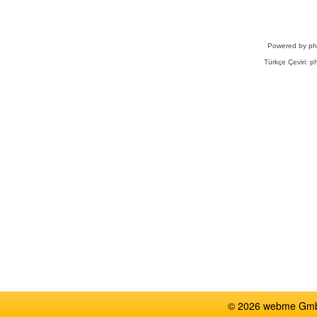
Powered by
p
Türkçe Çeviri:
ph
© 2026 webme GmbH,