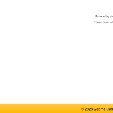
Powered by
p
Türkçe Çeviri:
ph
© 2026 webme GmbH,