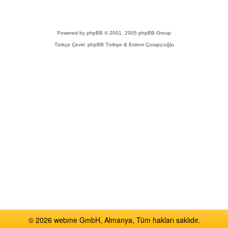
Powered by
phpBB
© 2001, 2005 phpBB Group
Türkçe Çeviri:
phpBB Türkiye
& Erdem Çorapçıoğlu
© 2026 webme GmbH, Almanya, Tüm hakları saklıdır.