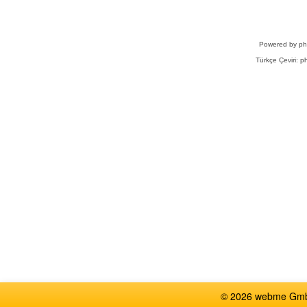
Powered by
p
Türkçe Çeviri:
ph
© 2026 webme GmbH,