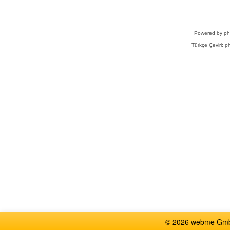
Powered by
p
Türkçe Çeviri:
ph
© 2026 webme GmbH,