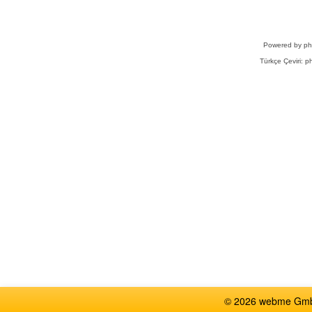
Powered by
p
Türkçe Çeviri:
ph
© 2026 webme GmbH,