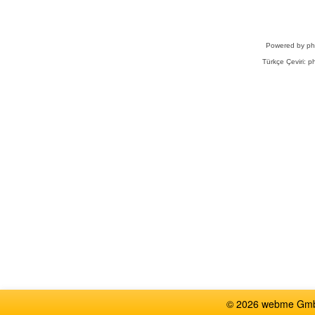
Powered by
p
Türkçe Çeviri:
ph
© 2026 webme GmbH,