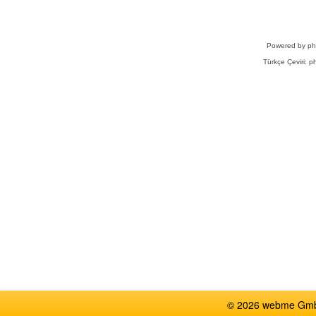
Powered by
p
Türkçe Çeviri:
ph
© 2026 webme GmbH,