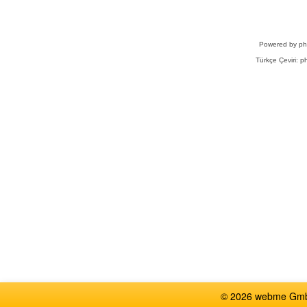
Powered by
p
Türkçe Çeviri:
ph
© 2026 webme GmbH,