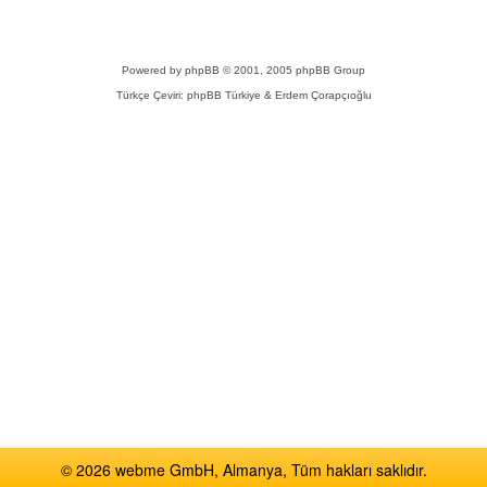
Powered by
phpBB
© 2001, 2005 phpBB Group
Türkçe Çeviri:
phpBB Türkiye
& Erdem Çorapçıoğlu
© 2026 webme GmbH, Almanya, Tüm hakları saklıdır.