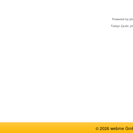
Powered by
p
Türkçe Çeviri:
ph
© 2026 webme GmbH,