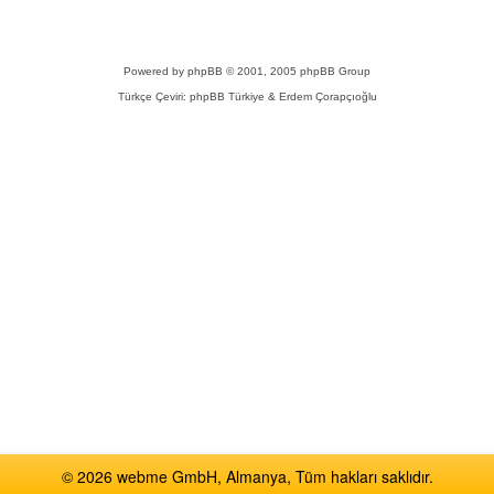
Powered by
phpBB
© 2001, 2005 phpBB Group
Türkçe Çeviri:
phpBB Türkiye
& Erdem Çorapçıoğlu
© 2026 webme GmbH, Almanya, Tüm hakları saklıdır.