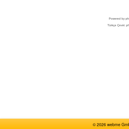
Powered by
p
Türkçe Çeviri:
ph
© 2026 webme GmbH,