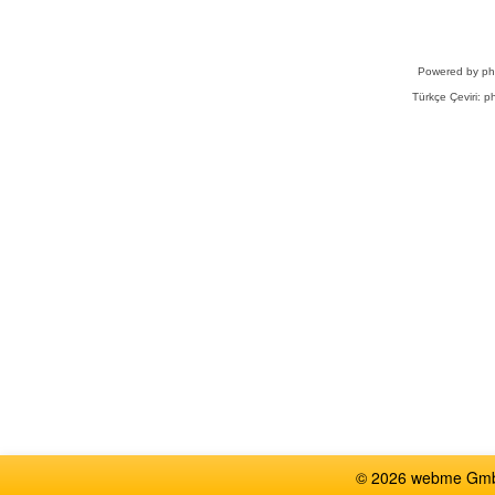
Powered by
p
Türkçe Çeviri:
ph
© 2026 webme GmbH,