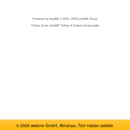
Powered by
phpBB
© 2001, 2005 phpBB Group
Türkçe Çeviri:
phpBB Türkiye
& Erdem Çorapçıoğlu
© 2026 webme GmbH, Almanya, Tüm hakları saklıdır.