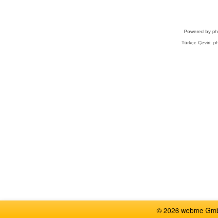
Powered by
p
Türkçe Çeviri:
ph
© 2026 webme GmbH,