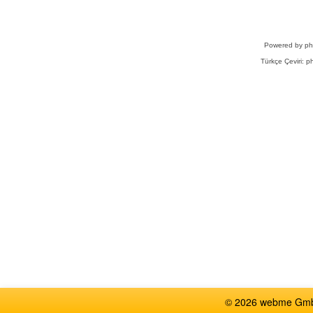
Powered by
p
Türkçe Çeviri:
ph
© 2026 webme GmbH,