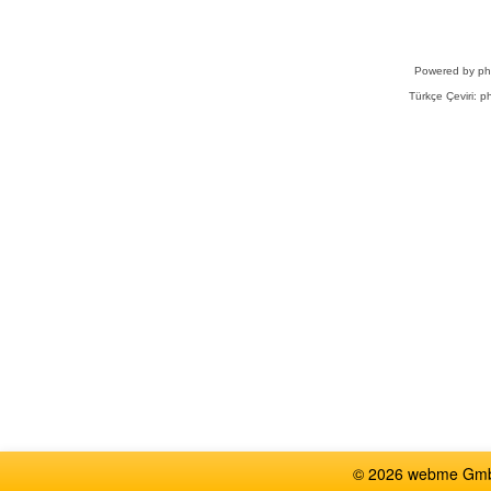
Powered by
p
Türkçe Çeviri:
ph
© 2026 webme GmbH,