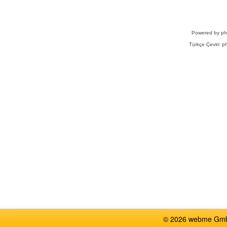
Powered by
p
Türkçe Çeviri:
ph
© 2026 webme GmbH,