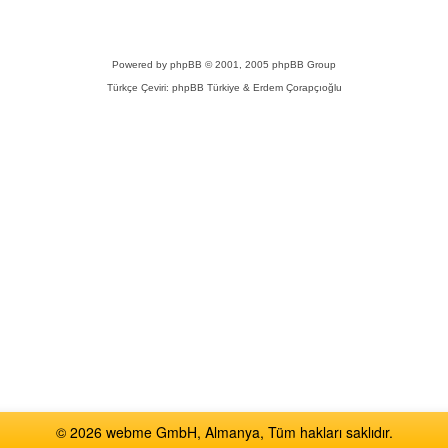
Powered by
phpBB
© 2001, 2005 phpBB Group
Türkçe Çeviri:
phpBB Türkiye
& Erdem Çorapçıoğlu
© 2026 webme GmbH, Almanya, Tüm hakları saklıdır.