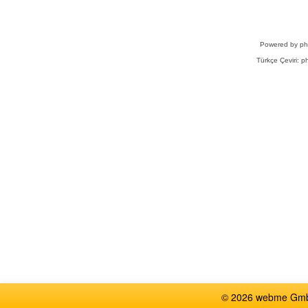
Powered by
p
Türkçe Çeviri:
ph
© 2026 webme GmbH,