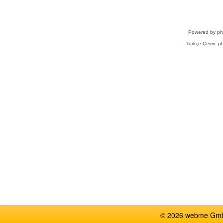
Powered by
p
Türkçe Çeviri:
ph
© 2026 webme GmbH,