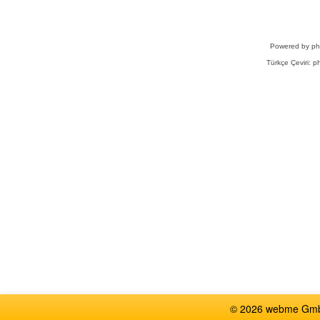
Powered by
p
Türkçe Çeviri:
ph
© 2026 webme GmbH,