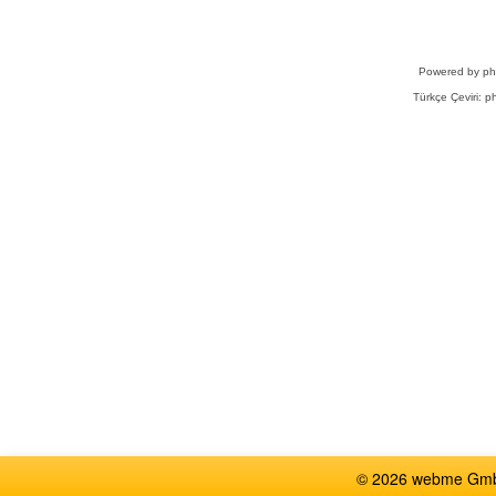
Powered by
p
Türkçe Çeviri:
ph
© 2026 webme GmbH,